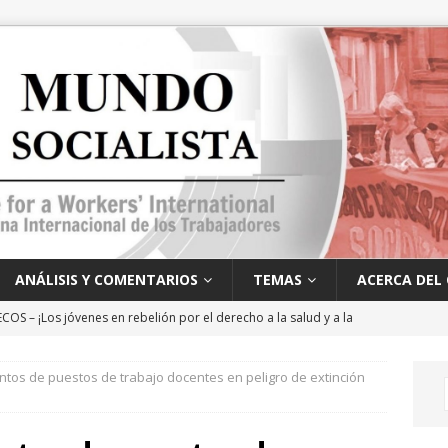
ANÁLISIS Y COMENTARIOS
TEMAS
ACERCA DEL 
OS – ¡Los jóvenes en rebelión por el derecho a la salud y a la
no!
ANÁLISIS Y PERSPECTIVAS
ntos de puestos de trabajo docentes en peligro de extinción
¿Qué representa Mamdani y qué actitud deben adoptar los
PERSPECTIVAS