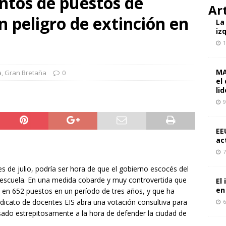
ntos de puestos de
cto mundial de dos años de guerra en Gaza: ¿y qué nos depara el
Ar
n peligro de extinción en
PECTIVAS
La
iz
 personas en la manifestación «Juntos por Gaza» en Berlín: un
1
l movimiento de solidaridad en Alemania
ALEMANIA
da de Boluarte y las tareas de la izquierda revolucionaria en Perú
MA
a
,
Gran Bretaña
0
el
OS
li
9
EE
ac
7
es de julio, podría ser hora de que el gobierno escocés del
 escuela. En una medida cobarde y muy controvertida que
El
en
 en 652 puestos en un período de tres años, y que ha
dicato de docentes EIS abra una votación consultiva para
6
sado estrepitosamente a la hora de defender la ciudad de