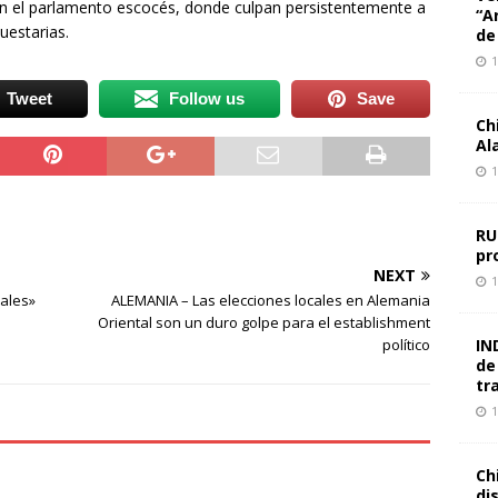
en el parlamento escocés, donde culpan persistentemente a
“A
uestarias.
de
1
Tweet
Follow us
Save
Ch
Al
1
RU
pr
NEXT
1
iales»
ALEMANIA – Las elecciones locales en Alemania
Oriental son un duro golpe para el establishment
político
IN
de
tr
1
Ch
di