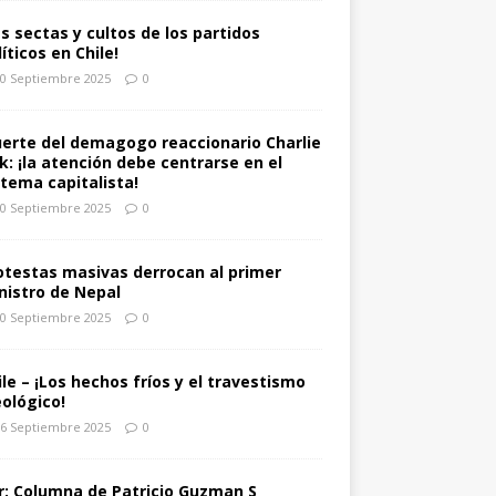
as sectas y cultos de los partidos
íticos en Chile!
0 Septiembre 2025
0
erte del demagogo reaccionario Charlie
rk: ¡la atención debe centrarse en el
stema capitalista!
0 Septiembre 2025
0
otestas masivas derrocan al primer
nistro de Nepal
0 Septiembre 2025
0
ile – ¡Los hechos fríos y el travestismo
eológico!
6 Septiembre 2025
0
r: Columna de Patricio Guzman S