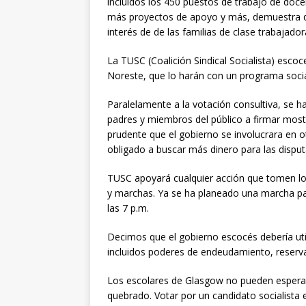
incluidos los 450 puestos de trabajo de doce
más proyectos de apoyo y más, demuestra qu
interés de de las familias de clase trabajad
La TUSC (Coalición Sindical Socialista) esc
Noreste, que lo harán con un programa social
Paralelamente a la votación consultiva, se 
padres y miembros del público a firmar most
prudente que el gobierno se involucrara en o
obligado a buscar más dinero para las disput
TUSC apoyará cualquier acción que tomen lo
y marchas. Ya se ha planeado una marcha para
las 7 p.m.
Decimos que el gobierno escocés debería uti
incluidos poderes de endeudamiento, reserva
Los escolares de Glasgow no pueden esperar 
quebrado. Votar por un candidato socialista