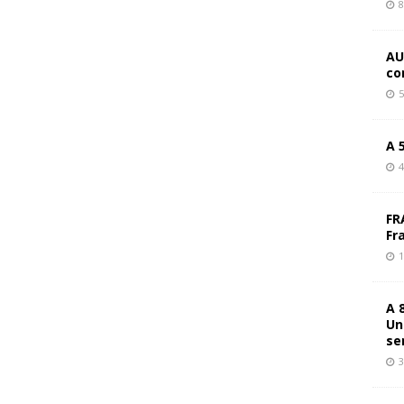
8
AU
co
5
A 
4
FR
Fr
1
A 
Un
se
3