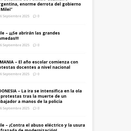
rgentina, enorme derrota del gobierno
 Milei”
6 Septiembre 2025
0
ile – ¡¡¡Se abrirán las grandes
amedas!!!
6 Septiembre 2025
0
MANIA – El año escolar comienza con
otestas docentes a nivel nacional
6 Septiembre 2025
0
DONESIA – La ira se intensifica en la ola
 protestas tras la muerte de un
abajador a manos de la policía
6 Septiembre 2025
0
ile – ¡Contra el abuso eléctrico y la usura
sfrazada de modernización!