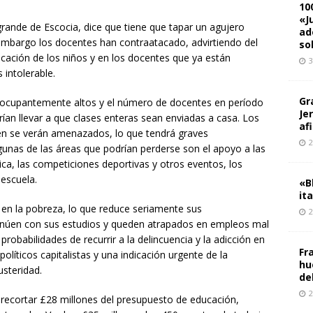
10
«J
 grande de Escocia, dice que tiene que tapar un agujero
ad
embargo los docentes han contraatacado, advirtiendo del
so
ucación de los niños y en los docentes que ya están
3
intolerable.
Gr
eocupantemente altos y el número de docentes en período
Je
ían llevar a que clases enteras sean enviadas a casa. Los
af
én se verán amenazados, lo que tendrá graves
2
gunas de las áreas que podrían perderse son el apoyo a las
tica, las competiciones deportivas y otros eventos, los
 escuela.
«B
it
 en la pobreza, lo que reduce seriamente sus
2
inúen con sus estudios y queden atrapados en empleos mal
babilidades de recurrir a la delincuencia y la adicción en
Fr
políticos capitalistas y una indicación urgente de la
hu
usteridad.
de
2
a recortar £28 millones del presupuesto de educación,