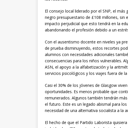
El consejo local liderado por el SNP, el más
negro presupuestario de £108 millones, sin 
impacto perjudicial que esto tendrá en la ed
abandonando el profesión debido a un estrés 
Con el ausentismo docente en niveles ya pr
de prueba disminuyendo, estos recortes podr
alumnos con necesidades adicionales tambi
consecuencias para los niños vulnerables. Al
ASN, el apoyo a la alfabetización y la aritmé
servicios psicológicos y los viajes fuera de la
Casi el 30% de los jóvenes de Glasgow viven
oportunidades. Es menos probable que cont
remunerados. Algunos también tendrán más pro
el futuro. Este es un legado abismal para los 
necesidad de una alternativa socialista a la a
El hecho de que el Partido Laborista quisier