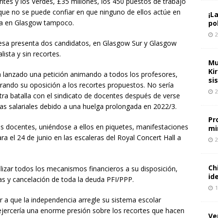
ntes y los Verdes, £35 millones, los 450 puestos de trabajo
e no se puede confiar en que ninguno de ellos actúe en
¡L
ora en Glasgow tampoco.
pol
2
ocesa presenta dos candidatos, en Glasgow Sur y Glasgow
ista y sin recortes.
Mu
Ki
ha lanzado una petición animando a todos los profesores,
si
rando su oposición a los recortes propuestos. No sería
2
tra batalla con el sindicato de docentes después de verse
as salariales debido a una huelga prolongada en 2022/3.
Pr
s docentes, uniéndose a ellos en piquetes, manifestaciones
mi
 el 24 de junio en las escaleras del Royal Concert Hall a
2
Ch
lizar todos los mecanismos financieros a su disposición,
id
s y cancelación de toda la deuda PFI/PPP.
1
a que la independencia arregle su sistema escolar
 ejercería una enorme presión sobre los recortes que hacen
Ve