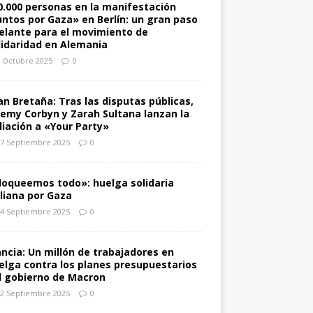
0.000 personas en la manifestación
untos por Gaza» en Berlín: un gran paso
elante para el movimiento de
lidaridad en Alemania
 Octubre 2025
0
an Bretaña: Tras las disputas públicas,
remy Corbyn y Zarah Sultana lanzan la
iliación a «Your Party»
7 Septiembre 2025
0
loqueemos todo»: huelga solidaria
aliana por Gaza
4 Septiembre 2025
0
ancia: Un millón de trabajadores en
elga contra los planes presupuestarios
l gobierno de Macron
2 Septiembre 2025
0