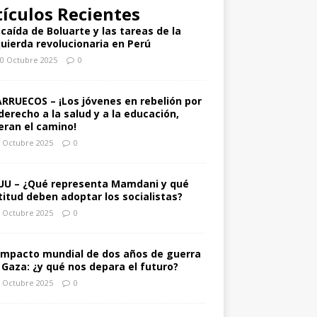
tículos Recientes
 caída de Boluarte y las tareas de la
quierda revolucionaria en Perú
0 Octubre 2025
0
RRUECOS – ¡Los jóvenes en rebelión por
 derecho a la salud y a la educación,
deran el camino!
 Octubre 2025
0
UU – ¿Qué representa Mamdani y qué
titud deben adoptar los socialistas?
 Octubre 2025
0
 impacto mundial de dos años de guerra
 Gaza: ¿y qué nos depara el futuro?
 Octubre 2025
0