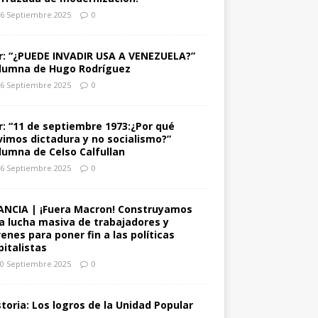
6 Septiembre 2025
0
r: “¿PUEDE INVADIR USA A VENEZUELA?”
lumna de Hugo Rodríguez
6 Septiembre 2025
0
r: “11 de septiembre 1973:¿Por qué
vimos dictadura y no socialismo?”
lumna de Celso Calfullan
6 Septiembre 2025
0
ANCIA | ¡Fuera Macron! Construyamos
a lucha masiva de trabajadores y
venes para poner fin a las políticas
pitalistas
0 Septiembre 2025
0
storia: Los logros de la Unidad Popular