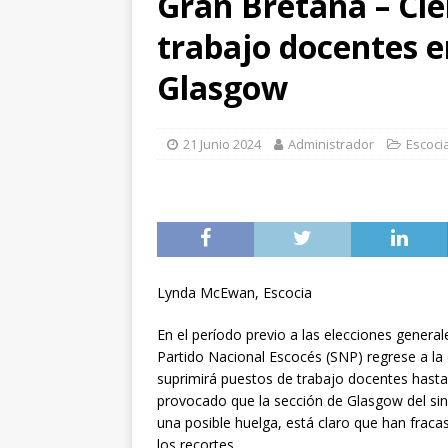
Gran Bretaña – Cie
[ 6 Octubre 2025 ]
El impa
trabajo docentes e
futuro?
ANÁLISIS Y PERS
[ 3 Octubre 2025 ]
100.000
Glasgow
gran paso adelante para e
[ 10 Octubre 2025 ]
La caí
21 Junio 2024
Administrador
Escoci
ANÁLISIS Y COMENTARI
Lynda McEwan, Escocia
En el período previo a las elecciones general
Partido Nacional Escocés (SNP) regrese a la
suprimirá puestos de trabajo docentes hasta
provocado que la sección de Glasgow del sin
una posible huelga, está claro que han fraca
los recortes.