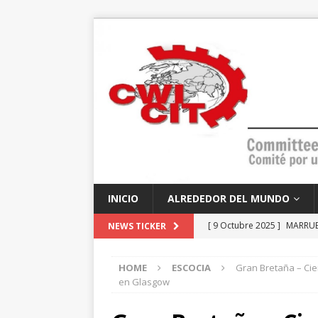
INICIO
ALREDEDOR DEL MUNDO
[ 9 Octubre 2025 ]
MARRUEC
NEWS TICKER
educación, lideran el cami
HOME
ESCOCIA
Gran Bretaña – Cie
[ 7 Octubre 2025 ]
EEUU – 
en Glasgow
socialistas?
ANÁLISIS Y 