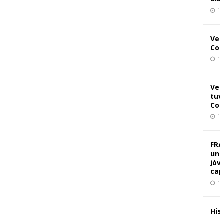
1
Ve
Co
1
Ve
tu
Co
1
FR
un
jó
ca
1
Hi