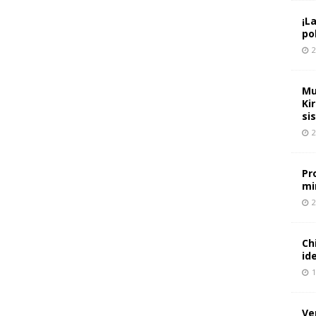
¡L
pol
2
Mu
Ki
si
2
Pr
mi
2
Ch
id
1
Ve