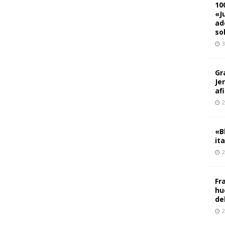
10
«J
ad
so
3
Gr
Je
af
2
«B
it
2
Fr
hu
de
2