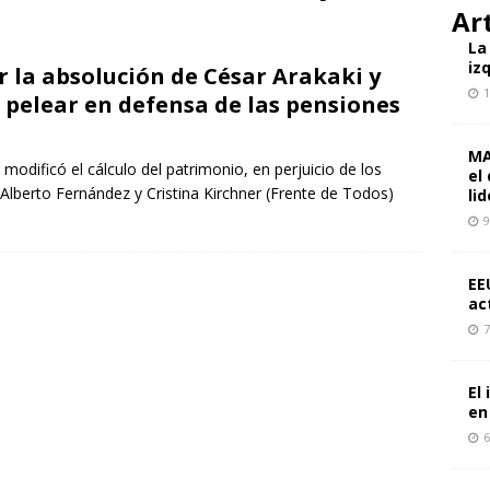
cto mundial de dos años de guerra en Gaza: ¿y qué nos depara el
Ar
PECTIVAS
La
iz
 la absolución de César Arakaki y
 personas en la manifestación «Juntos por Gaza» en Berlín: un
1
pelear en defensa de las pensiones
l movimiento de solidaridad en Alemania
ALEMANIA
da de Boluarte y las tareas de la izquierda revolucionaria en Perú
MA
modificó el cálculo del patrimonio, en perjuicio de los
el
Alberto Fernández y Cristina Kirchner (Frente de Todos)
OS
li
9
EE
ac
7
El
en
6