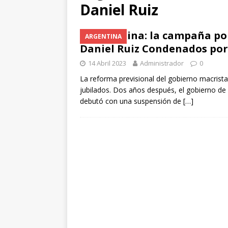
[ 6 Octubre 2025 ]
El impa
Daniel Ruiz
futuro?
ANÁLISIS Y PERS
Argentina: la campaña por
ARGENTINA
[ 3 Octubre 2025 ]
100.000
Daniel Ruiz Condenados por 
gran paso adelante para e
14 Abril 2023
Administrador
0
[ 10 Octubre 2025 ]
La caí
La reforma previsional del gobierno macrista 
jubilados. Dos años después, el gobierno de 
ANÁLISIS Y COMENTARI
debutó con una suspensión de
[…]