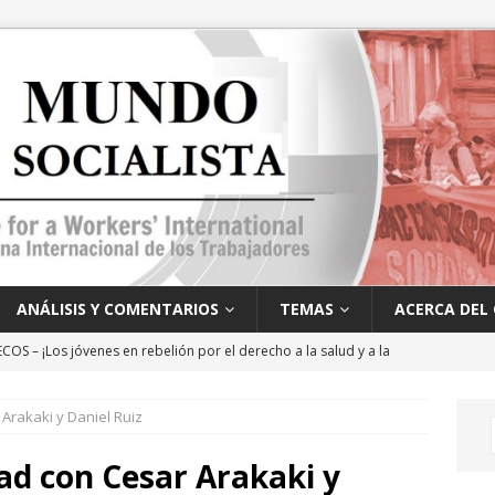
ANÁLISIS Y COMENTARIOS
TEMAS
ACERCA DEL 
OS – ¡Los jóvenes en rebelión por el derecho a la salud y a la
no!
ANÁLISIS Y PERSPECTIVAS
 Arakaki y Daniel Ruiz
¿Qué representa Mamdani y qué actitud deben adoptar los
PERSPECTIVAS
dad con Cesar Arakaki y