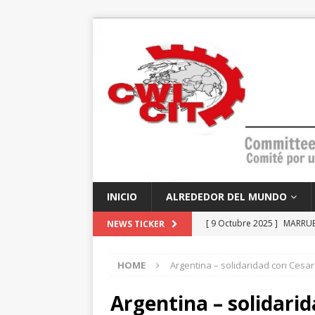
INICIO
ALREDEDOR DEL MUNDO
[ 9 Octubre 2025 ]
MARRUEC
NEWS TICKER
educación, lideran el cami
HOME
Argentina – solidaridad con Cesar
[ 7 Octubre 2025 ]
EEUU – 
socialistas?
ANÁLISIS Y 
Argentina – solidari