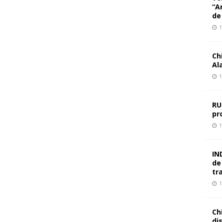
“A
de
1
Ch
Al
1
RU
pr
1
IN
de
tr
1
Ch
di