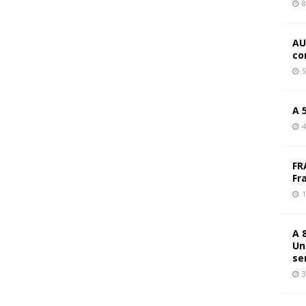
8
AU
co
5
A 
4
FR
Fr
1
A 
Un
se
3