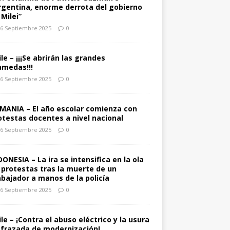
rgentina, enorme derrota del gobierno
 Milei”
6 Septiembre 2025
0
ile – ¡¡¡Se abrirán las grandes
amedas!!!
6 Septiembre 2025
0
MANIA – El año escolar comienza con
otestas docentes a nivel nacional
6 Septiembre 2025
0
DONESIA – La ira se intensifica en la ola
 protestas tras la muerte de un
abajador a manos de la policía
6 Septiembre 2025
0
ile – ¡Contra el abuso eléctrico y la usura
sfrazada de modernización!