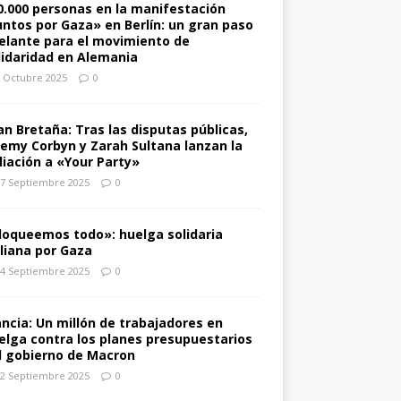
0.000 personas en la manifestación
untos por Gaza» en Berlín: un gran paso
elante para el movimiento de
lidaridad en Alemania
 Octubre 2025
0
an Bretaña: Tras las disputas públicas,
remy Corbyn y Zarah Sultana lanzan la
iliación a «Your Party»
7 Septiembre 2025
0
loqueemos todo»: huelga solidaria
aliana por Gaza
4 Septiembre 2025
0
ancia: Un millón de trabajadores en
elga contra los planes presupuestarios
l gobierno de Macron
2 Septiembre 2025
0