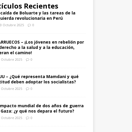
tículos Recientes
 caída de Boluarte y las tareas de la
quierda revolucionaria en Perú
0 Octubre 2025
0
RRUECOS – ¡Los jóvenes en rebelión por
 derecho a la salud y a la educación,
deran el camino!
 Octubre 2025
0
UU – ¿Qué representa Mamdani y qué
titud deben adoptar los socialistas?
 Octubre 2025
0
 impacto mundial de dos años de guerra
 Gaza: ¿y qué nos depara el futuro?
 Octubre 2025
0