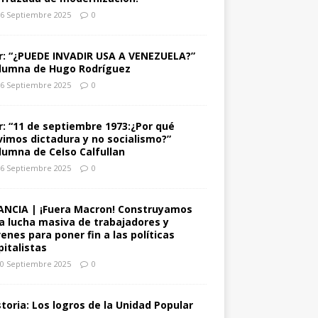
6 Septiembre 2025
0
r: “¿PUEDE INVADIR USA A VENEZUELA?”
lumna de Hugo Rodríguez
6 Septiembre 2025
0
r: “11 de septiembre 1973:¿Por qué
vimos dictadura y no socialismo?”
lumna de Celso Calfullan
6 Septiembre 2025
0
ANCIA | ¡Fuera Macron! Construyamos
a lucha masiva de trabajadores y
venes para poner fin a las políticas
pitalistas
0 Septiembre 2025
0
storia: Los logros de la Unidad Popular