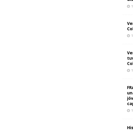
1
Ve
Co
1
Ve
tu
Co
1
FR
un
jó
ca
1
Hi