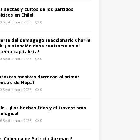
as sectas y cultos de los partidos
íticos en Chile!
0 Septiembre 2025
0
erte del demagogo reaccionario Charlie
rk: ¡la atención debe centrarse en el
stema capitalista!
0 Septiembre 2025
0
otestas masivas derrocan al primer
nistro de Nepal
0 Septiembre 2025
0
ile – ¡Los hechos fríos y el travestismo
eológico!
6 Septiembre 2025
0
r: Columna de Patricio Guzman S