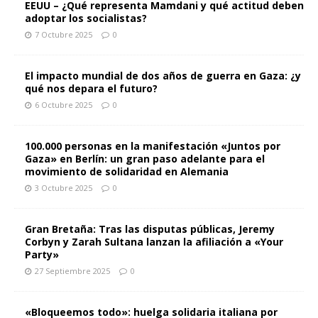
EEUU – ¿Qué representa Mamdani y qué actitud deben
adoptar los socialistas?
7 Octubre 2025
0
El impacto mundial de dos años de guerra en Gaza: ¿y
qué nos depara el futuro?
6 Octubre 2025
0
100.000 personas en la manifestación «Juntos por
Gaza» en Berlín: un gran paso adelante para el
movimiento de solidaridad en Alemania
3 Octubre 2025
0
Gran Bretaña: Tras las disputas públicas, Jeremy
Corbyn y Zarah Sultana lanzan la afiliación a «Your
Party»
27 Septiembre 2025
0
«Bloqueemos todo»: huelga solidaria italiana por