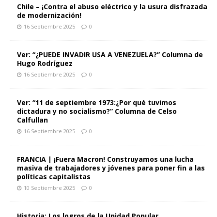
Chile – ¡Contra el abuso eléctrico y la usura disfrazada
de modernización!
16 Septiembre 2025
0
Ver: “¿PUEDE INVADIR USA A VENEZUELA?” Columna de
Hugo Rodríguez
16 Septiembre 2025
0
Ver: “11 de septiembre 1973:¿Por qué tuvimos
dictadura y no socialismo?” Columna de Celso
Calfullan
16 Septiembre 2025
0
FRANCIA | ¡Fuera Macron! Construyamos una lucha
masiva de trabajadores y jóvenes para poner fin a las
políticas capitalistas
10 Septiembre 2025
0
Historia: Los logros de la Unidad Popular