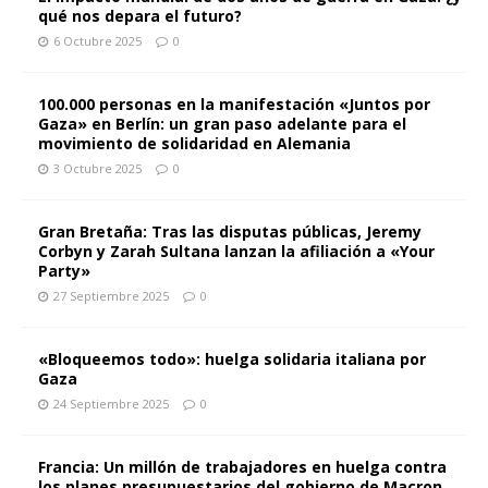
qué nos depara el futuro?
6 Octubre 2025
0
100.000 personas en la manifestación «Juntos por
Gaza» en Berlín: un gran paso adelante para el
movimiento de solidaridad en Alemania
3 Octubre 2025
0
Gran Bretaña: Tras las disputas públicas, Jeremy
Corbyn y Zarah Sultana lanzan la afiliación a «Your
Party»
27 Septiembre 2025
0
«Bloqueemos todo»: huelga solidaria italiana por
Gaza
24 Septiembre 2025
0
Francia: Un millón de trabajadores en huelga contra
los planes presupuestarios del gobierno de Macron