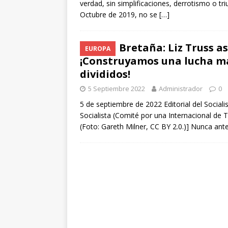
verdad, sin simplificaciones, derrotismo o tri
Octubre de 2019, no se
[…]
Gran Bretaña: Liz Truss a
EUROPA
¡Construyamos una lucha ma
divididos!
5 Septiembre 2022
Administrador
0
5 de septiembre de 2022 Editorial del Social
Socialista (Comité por una Internacional de T
(Foto: Gareth Milner, CC BY 2.0.)] Nunca ant