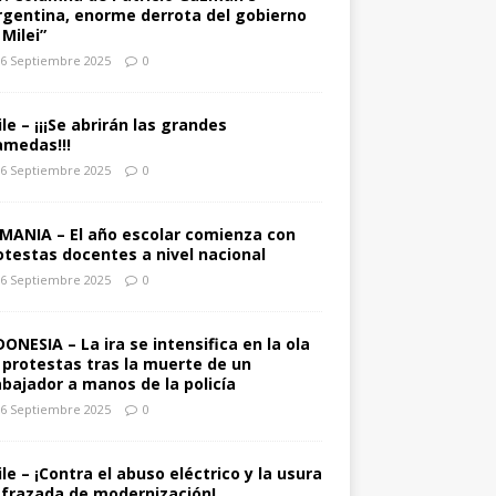
rgentina, enorme derrota del gobierno
 Milei”
6 Septiembre 2025
0
ile – ¡¡¡Se abrirán las grandes
amedas!!!
6 Septiembre 2025
0
MANIA – El año escolar comienza con
otestas docentes a nivel nacional
6 Septiembre 2025
0
DONESIA – La ira se intensifica en la ola
 protestas tras la muerte de un
abajador a manos de la policía
6 Septiembre 2025
0
ile – ¡Contra el abuso eléctrico y la usura
sfrazada de modernización!