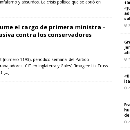
unfalismo y absurdos. La crisis política que se abrió en
10
«J
ad
so
3
sume el cargo de primera ministra –
siva contra los conservadores
Gr
Je
af
ist (número 1193), periódico semanal del Partido
2
rabajadores, CIT en Inglaterra y Gales) [Imagen: Liz Truss
es
[…]
«B
it
2
Fr
hu
de
2