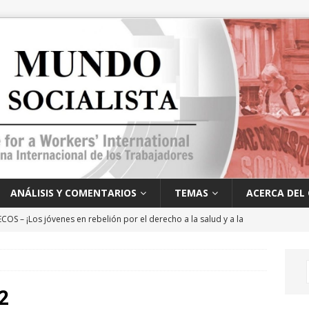
ANÁLISIS Y COMENTARIOS
TEMAS
ACERCA DEL 
OS – ¡Los jóvenes en rebelión por el derecho a la salud y a la
no!
ANÁLISIS Y PERSPECTIVAS
¿Qué representa Mamdani y qué actitud deben adoptar los
PERSPECTIVAS
2