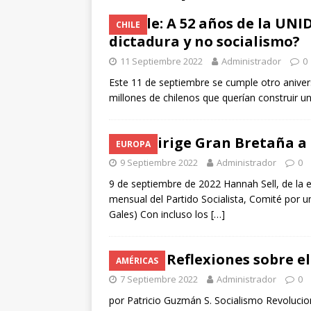
[ 6 Octubre 2025 ]
El impa
Chile: A 52 años de la UN
CHILE
futuro?
ANÁLISIS Y PERS
dictadura y no socialismo?
[ 3 Octubre 2025 ]
100.000
11 Septiembre 2022
Administrador
0
gran paso adelante para e
Este 11 de septiembre se cumple otro aniver
millones de chilenos que querían construir u
[ 10 Octubre 2025 ]
La caí
ANÁLISIS Y COMENTARI
¿Se dirige Gran Bretaña a
EUROPA
9 Septiembre 2022
Administrador
0
9 de septiembre de 2022 Hannah Sell, de la 
mensual del Partido Socialista, Comité por u
Gales) Con incluso los
[…]
Chile: Reflexiones sobre el
AMÉRICAS
7 Septiembre 2022
Administrador
0
por Patricio Guzmán S. Socialismo Revoluci