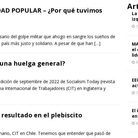
cto mundial de dos años de guerra en Gaza: ¿y qué nos depara el
Ar
IDAD POPULAR – ¿Por qué tuvimos
PECTIVAS
La
iz
 personas en la manifestación «Juntos por Gaza» en Berlín: un
1
l movimiento de solidaridad en Alemania
ALEMANIA
sario del golpe militar que ahogo en sangre los sueños de
n país más justo y solidario. A pesar de que han
[…]
da de Boluarte y las tareas de la izquierda revolucionaria en Perú
MA
el
OS
li
 una huelga general?
9
EE
edición de septiembre de 2022 de Socialism Today (revista
ac
na Internacional de Trabajadores (CIT) en Inglaterra y
7
El
 resultado en el plebiscito
en
6
onario, CIT en Chile. Tenemos que entender que pasó de