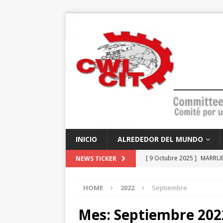
INICIO
ALREDEDOR DEL MUNDO
[ 9 Octubre 2025 ]
MARRUEC
NEWS TICKER
educación, lideran el cami
HOME
2022
Septiembre
[ 7 Octubre 2025 ]
EEUU – 
socialistas?
ANÁLISIS Y 
Mes:
Septiembre 202