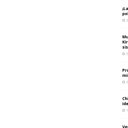
¡L
pol
2
Mu
Ki
si
2
Pr
mi
2
Ch
id
1
Ve