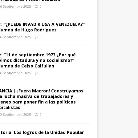
6 Septiembre 2025
0
r: “¿PUEDE INVADIR USA A VENEZUELA?”
lumna de Hugo Rodríguez
6 Septiembre 2025
0
r: “11 de septiembre 1973:¿Por qué
vimos dictadura y no socialismo?”
lumna de Celso Calfullan
6 Septiembre 2025
0
ANCIA | ¡Fuera Macron! Construyamos
a lucha masiva de trabajadores y
venes para poner fin a las políticas
pitalistas
0 Septiembre 2025
0
storia: Los logros de la Unidad Popular