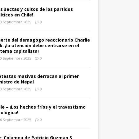
as sectas y cultos de los partidos
íticos en Chile!
0 Septiembre 2025
0
erte del demagogo reaccionario Charlie
rk: ¡la atención debe centrarse en el
stema capitalista!
0 Septiembre 2025
0
otestas masivas derrocan al primer
nistro de Nepal
0 Septiembre 2025
0
ile – ¡Los hechos fríos y el travestismo
eológico!
6 Septiembre 2025
0
r: Columna de Patricio Guzman S