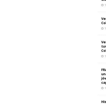
1
Ve
Co
1
Ve
tu
Co
1
FR
un
jó
ca
1
Hi