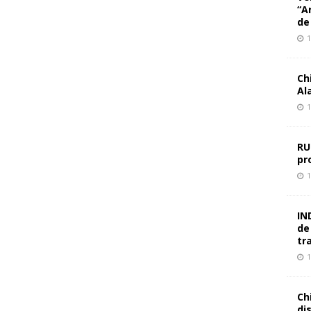
“A
de
1
Ch
Al
1
RU
pr
1
IN
de
tr
1
Ch
di