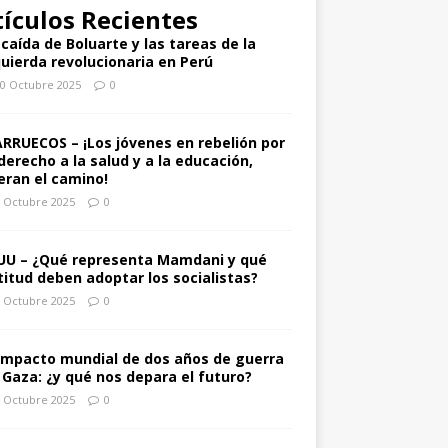
tículos Recientes
 caída de Boluarte y las tareas de la
quierda revolucionaria en Perú
0 Octubre 2025
0
RRUECOS – ¡Los jóvenes en rebelión por
 derecho a la salud y a la educación,
deran el camino!
 Octubre 2025
0
UU – ¿Qué representa Mamdani y qué
titud deben adoptar los socialistas?
 Octubre 2025
0
 impacto mundial de dos años de guerra
 Gaza: ¿y qué nos depara el futuro?
 Octubre 2025
0