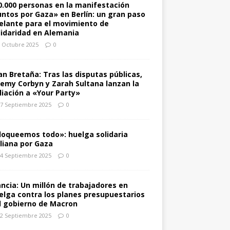
0.000 personas en la manifestación
untos por Gaza» en Berlín: un gran paso
elante para el movimiento de
lidaridad en Alemania
 Octubre 2025
0
an Bretaña: Tras las disputas públicas,
remy Corbyn y Zarah Sultana lanzan la
iliación a «Your Party»
7 Septiembre 2025
0
loqueemos todo»: huelga solidaria
aliana por Gaza
4 Septiembre 2025
0
ancia: Un millón de trabajadores en
elga contra los planes presupuestarios
l gobierno de Macron
2 Septiembre 2025
0