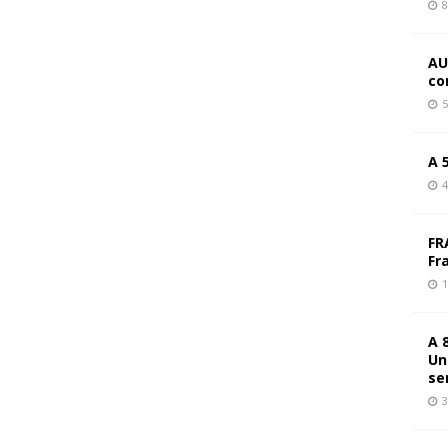
8
AU
co
5
A 
4
FR
Fr
1
A 
Un
se
3