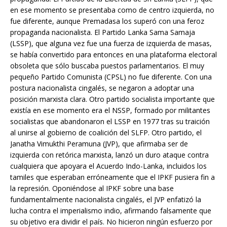
en ese momento se presentaba como de centro izquierda, no
fue diferente, aunque Premadasa los superó con una feroz
propaganda nacionalista. El Partido Lanka Sama Samaja
(LSSP), que alguna vez fue una fuerza de izquierda de masas,
se había convertido para entonces en una plataforma electoral
obsoleta que sólo buscaba puestos parlamentarios. El muy
pequeño Partido Comunista (CPSL) no fue diferente. Con una
postura nacionalista cingalés, se negaron a adoptar una
posición marxista clara. Otro partido socialista importante que
existía en ese momento era el NSSP, formado por militantes
socialistas que abandonaron el LSSP en 1977 tras su traición
al unirse al gobierno de coalición del SLFP. Otro partido, el
Janatha Vimukthi Peramuna (JVP), que afirmaba ser de
izquierda con retórica marxista, lanzó un duro ataque contra
cualquiera que apoyara el Acuerdo Indo-Lanka, incluidos los
tamiles que esperaban erróneamente que el IPKF pusiera fin a
la represión. Oponiéndose al IPKF sobre una base
fundamentalmente nacionalista cingalés, el JVP enfatizó la
lucha contra el imperialismo indio, afirmando falsamente que
su objetivo era dividir el país. No hicieron ningún esfuerzo por