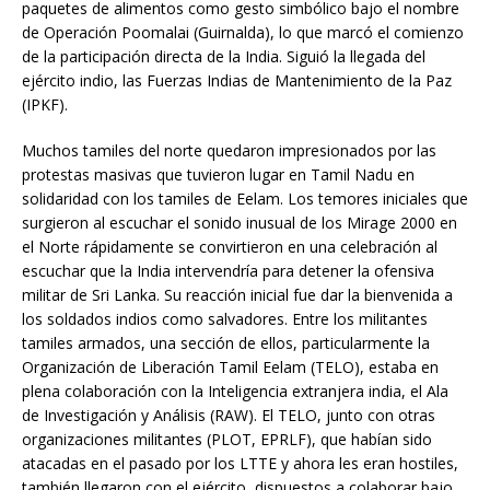
paquetes de alimentos como gesto simbólico bajo el nombre
de Operación Poomalai (Guirnalda), lo que marcó el comienzo
de la participación directa de la India. Siguió la llegada del
ejército indio, las Fuerzas Indias de Mantenimiento de la Paz
(IPKF).
Muchos tamiles del norte quedaron impresionados por las
protestas masivas que tuvieron lugar en Tamil Nadu en
solidaridad con los tamiles de Eelam. Los temores iniciales que
surgieron al escuchar el sonido inusual de los Mirage 2000 en
el Norte rápidamente se convirtieron en una celebración al
escuchar que la India intervendría para detener la ofensiva
militar de Sri Lanka. Su reacción inicial fue dar la bienvenida a
los soldados indios como salvadores. Entre los militantes
tamiles armados, una sección de ellos, particularmente la
Organización de Liberación Tamil Eelam (TELO), estaba en
plena colaboración con la Inteligencia extranjera india, el Ala
de Investigación y Análisis (RAW). El TELO, junto con otras
organizaciones militantes (PLOT, EPRLF), que habían sido
atacadas en el pasado por los LTTE y ahora les eran hostiles,
también llegaron con el ejército, dispuestos a colaborar bajo