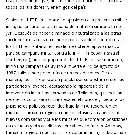
brazo armado del JVP, declararon su intención de eliminar a
todos los “traidores” y enemigos del país.
Si bien los LTTE en el norte se opusieron a la presencia militar
india, no lanzaron una campaña de matanza similar a la del
JVP. Después de haber eliminado o neutralizado a las otras
facciones militantes en el norte para asumir el control total,
los LTTE enfrentaron el desafío de obtener apoyo masivo
para su campaña militar contra la IPKF. Thileepan (Rasaiah
Partheepan), un líder popular de los LTTE en ese momento,
inició una campaña de ayuno a muerte el 15 de agosto de
1987, falleciendo poco más de un mes después. De esta
manera, los LTTE buscaron popularizar su postura entre sus
partidarios y jóvenes, destacando la hipocresía de la
intervención india. Las demandas de Thileepan, que incluían
detener la colonización cingalesa en el noreste y liberar a los
prisioneros políticos retenidos bajo la PTA, resonaron en
muchos. También exigieron que se detuviera la apertura de
nuevas comisarías y que los militares que tomaron posiciones
en escuelas y otros edificios educativos se fueran. Además,
también exigieron que los LTTE ocuparan un lugar destacado